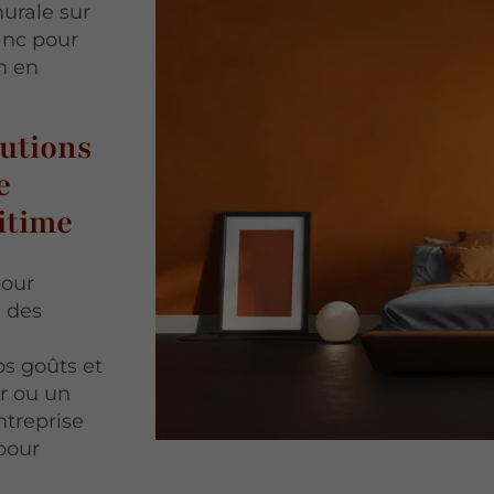
urale sur
anc pour
n en
lutions
e
itime
pour
à des
s goûts et
er ou un
ntreprise
pour