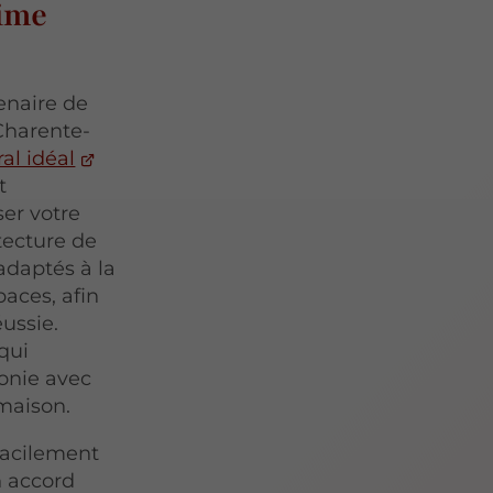
ime
enaire de
Charente-
al idéal
t
ser votre
tecture de
adaptés à la
aces, afin
éussie.
 qui
monie avec
 maison.
facilement
 accord