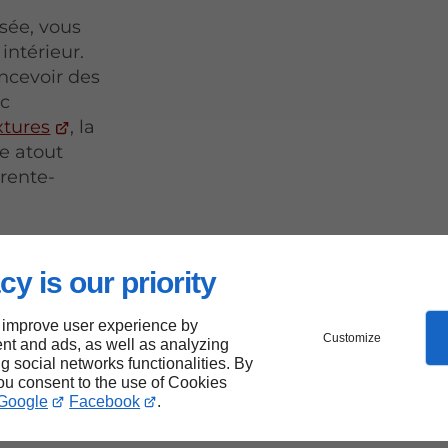
sée, vous
intérieur.
ncevoir des
ec
xtures
, la
e atout
rente-
ui
sant
cy is our priority
 improve user experience by
Customize
nt and ads, as well as analyzing
ng social networks functionalities. By
you consent to the use of Cookies
a
Google
Facebook
.
à votre