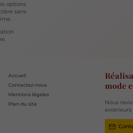
es options
ctère sans
time.
ation
me.
Réalisa
Accueil
mode ef
Contactez-nous
Mentions légales
Nous raviv
Plan du site
extérieurs
Cont